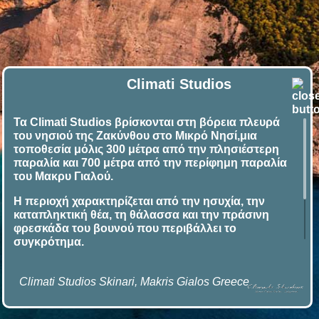
Climati Studios
Τα Climati Studios βρίσκονται στη βόρεια πλευρά
του νησιού της Ζακύνθου στο Μικρό Νησί,μια
τοποθεσία μόλις 300 μέτρα από την πλησιέστερη
παραλία και 700 μέτρα από την περίφημη παραλία
του Μακρυ Γιαλού.
Η περιοχή χαρακτηρίζεται από την ησυχία, την
καταπληκτική θέα, τη θάλασσα και την πράσινη
φρεσκάδα του βουνού που περιβάλλει το
συγκρότημα.
Στην γύρο περιοχή μπορείτε να πάρετε καραβάκια
και να επισκεπτείτε τίς διάσημες Γαλάζιες Σπηλιές
Climati Studios Skinari, Makris Gialos Greece
και την ομορφότερη παραλία της Μεσογείου, το
Ναυάγιο.